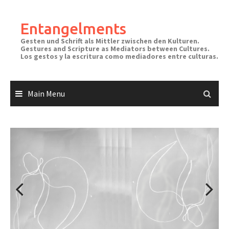
Skip
to
Entangelments
content
Gesten und Schrift als Mittler zwischen den Kulturen.
Gestures and Scripture as Mediators between Cultures.
Los gestos y la escritura como mediadores entre culturas.
Main Menu
Previous
Next