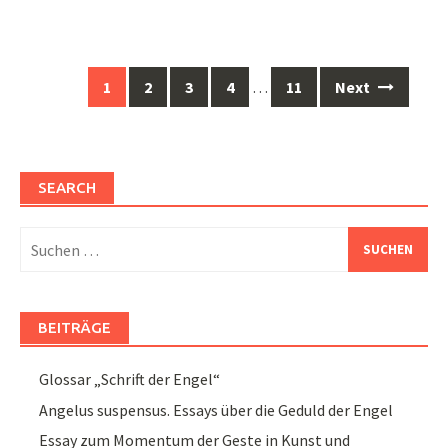
Posts
1
2
3
4
…
11
Next
navigation
SEARCH
Suchen
nach:
BEITRÄGE
Glossar „Schrift der Engel“
Angelus suspensus. Essays über die Geduld der Engel
Essay zum Momentum der Geste in Kunst und