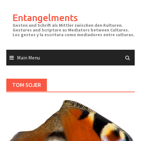
Skip
to
Entangelments
content
Gesten und Schrift als Mittler zwischen den Kulturen.
Gestures and Scripture as Mediators between Cultures.
Los gestos y la escritura como mediadores entre culturas.
Main Menu
TOM SOJER