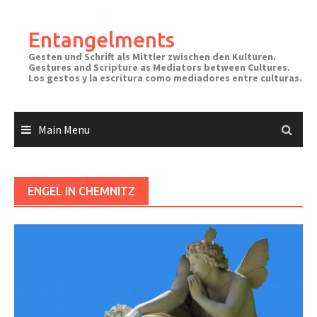
Skip
to
Entangelments
content
Gesten und Schrift als Mittler zwischen den Kulturen.
Gestures and Scripture as Mediators between Cultures.
Los gestos y la escritura como mediadores entre culturas.
Main Menu
ENGEL IN CHEMNITZ