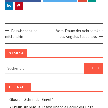
Post
Dazwischen und
Vom Traum der Achtsamkeit
navigation
mittendrin
des Angelus Suspensus
SEARCH
Suchen
nach:
BEITRÄGE
Glossar „Schrift der Engel“
Angelus suspensus. Essays über die Geduld der Engel