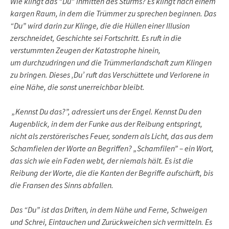
Wie klingt das “Du” inmitten des Sturms? Es klingt nach einem
kargen Raum, in dem die Trümmer zu sprechen beginnen. Das
“Du” wird darin zur Klinge, die die Hüllen einer Illusion
zerschneidet, Geschichte sei Fortschritt. Es ruft in die
verstummten Zeugen der Katastrophe hinein,
um durchzudringen und die Trümmerlandschaft zum Klingen
zu bringen. Dieses ‚Du’ ruft das Verschüttete und Verlorene in
eine Nähe, die sonst unerreichbar bleibt.
„Kennst Du das?”, adressiert uns der Engel. Kennst Du den
Augenblick, in dem der Funke aus der Reibung entspringt,
nicht als zerstörerisches Feuer, sondern als Licht, das aus dem
Schamfielen der Worte an Begriffen? „Schamfilen” – ein Wort,
das sich wie ein Faden webt, der niemals hält. Es ist die
Reibung der Worte, die die Kanten der Begriffe aufschürft, bis
die Fransen des Sinns abfallen.
Das “Du” ist das Driften, in dem Nähe und Ferne, Schweigen
und Schrei, Eintauchen und Zurückweichen sich vermitteln. Es