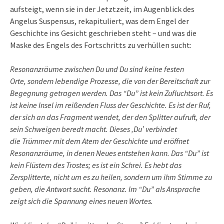
aufsteigt, wenn sie in der Jetztzeit, im Augenblick des
Angelus Suspensus, rekapituliert, was dem Engel der
Geschichte ins Gesicht geschrieben steht – und was die
Maske des Engels des Fortschritts zu verhüllen sucht:
Resonanzräume zwischen Du und Du sind keine festen
Orte, sondern lebendige Prozesse, die von der Bereitschaft zur
Begegnung getragen werden. Das “Du” ist kein Zufluchtsort. Es
ist keine Insel im reißenden Fluss der Geschichte. Es ist der Ruf,
der sich an das Fragment wendet, der den Splitter aufruft, der
sein Schweigen beredt macht. Dieses ‚Du’ verbindet
die Trümmer mit dem Atem der Geschichte und eröffnet
Resonanzräume, in denen Neues entstehen kann. Das “Du” ist
kein Flüstern des Trostes; es ist ein Schrei. Es hebt das
Zersplitterte, nicht um es zu heilen, sondern um ihm Stimme zu
geben, die Antwort sucht. Resonanz. Im “Du” als Ansprache
zeigt sich die Spannung eines neuen Wortes.