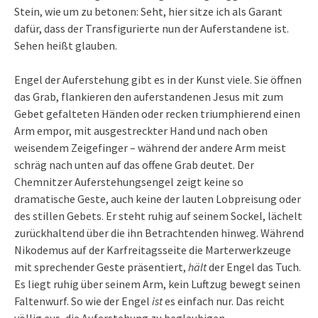
Stein, wie um zu betonen: Seht, hier sitze ich als Garant
dafür, dass der Transfigurierte nun der Auferstandene ist.
Sehen heißt glauben.
Engel der Auferstehung gibt es in der Kunst viele. Sie öffnen
das Grab, flankieren den auferstandenen Jesus mit zum
Gebet gefalteten Händen oder recken triumphierend einen
Arm empor, mit ausgestreckter Hand und nach oben
weisendem Zeigefinger – während der andere Arm meist
schräg nach unten auf das offene Grab deutet. Der
Chemnitzer Auferstehungsengel zeigt keine so
dramatische Geste, auch keine der lauten Lobpreisung oder
des stillen Gebets. Er steht ruhig auf seinem Sockel, lächelt
zurückhaltend über die ihn Betrachtenden hinweg. Während
Nikodemus auf der Karfreitagsseite die Marterwerkzeuge
mit sprechender Geste präsentiert,
hält
der Engel das Tuch.
Es liegt ruhig über seinem Arm, kein Luftzug bewegt seinen
Faltenwurf. So wie der Engel
ist
es einfach nur. Das reicht
völlig aus, die Auferstehung zu beglaubigen.