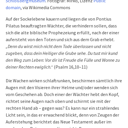
Schloßbergmuseum
. Fotograf: Mirko, Lizenz
Public
domain
, via Wikimedia Commons
Auf der Sockelebene kauern und liegen die von Pontius
Pilatus beauftragten Wächter, die verhindern sollen, dass
sich die alte biblische Prophezeiung erfüllt, nach der einer
aufersteht von den Toten und sich aus dem Grab erhebt.
„Denn du wirst mich nicht dem Tode überlassen und nicht
zugeben, dass dein Heiliger die Grube sehe. Du tust mir kund
den Weg zum Leben: Vor dir ist Freude die Fülle und Wonne zu
deiner Rechten ewiglich.“
(Psalm 16,10–11)
Die Wachen wirken schlaftrunken, beschirmen sämtlich ihre
Augen mit den Visieren ihrer Helme und/oder wenden sich
vom Geschehen ab. Doch einer der Wächter hebt den Kopf,
richtet seine Augen nach oben und schirmt sie mit der
rechten Hand ab – gegen was? Es kann nur ein strahlendes
Licht sein, in das er erwachend blickt, denn von Zeugen der
Auferstehung berichtet das Neue Testament außer im