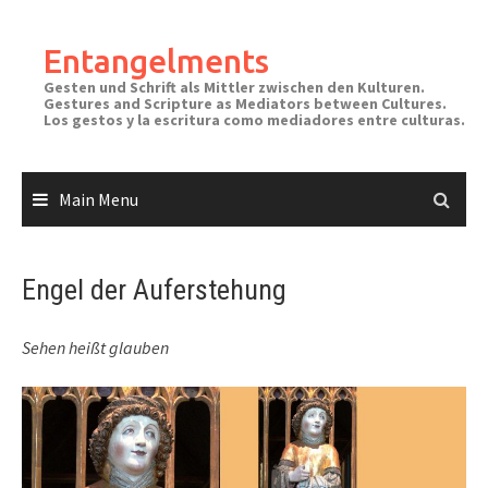
Skip
to
Entangelments
content
Gesten und Schrift als Mittler zwischen den Kulturen.
Gestures and Scripture as Mediators between Cultures.
Los gestos y la escritura como mediadores entre culturas.
Main Menu
Engel der Auferstehung
Sehen heißt glauben