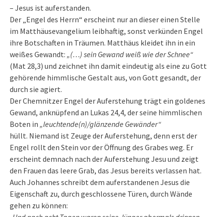
– Jesus ist auferstanden.
Der „Engel des Herrn“ erscheint nur an dieser einen Stelle
im Matthäusevangelium leibhaftig, sonst verkünden Engel
ihre Botschaften in Träumen. Matthäus kleidet ihn in ein
weißes Gewandt:
„(…) sein Gewand weiß wie der Schnee“
(Mat 28,3) und zeichnet ihn damit eindeutig als eine zu Gott
gehörende himmlische Gestalt aus, von Gott gesandt, der
durch sie agiert.
Der Chemnitzer Engel der Auferstehung trägt ein goldenes
Gewand, anknüpfend an Lukas 24,4, der seine himmlischen
Boten in
„leuchtende(n)/glänzende Gewänder“
hüllt. Niemand ist Zeuge der Auferstehung, denn erst der
Engel rollt den Stein vor der Öffnung des Grabes weg. Er
erscheint demnach nach der Auferstehung Jesu und zeigt
den Frauen das leere Grab, das Jesus bereits verlassen hat.
Auch Johannes schreibt dem auferstandenen Jesus die
Eigenschaft zu, durch geschlossene Türen, durch Wände
gehen zu können:
„Und nach acht Tagen waren seine Jünger abermals drinnen