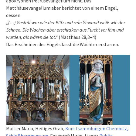
apokryphen Petrusevangelium nicht. Das
Matthäusevangelium aber berichtet von einem Engel,
dessen
„(…) Gestalt war wie der Blitz und sein Gewand weiß wie der
Schnee. Die Wachen aber erschraken aus Furcht vor ihm und
wurden, als wären sie tot.“
(Matthäus 28,3–4)
Das Erscheinen des Engels lässt die Wächter erstarren.
Mutter Maria, Heiliges Grab,
Kunstsammlungen Chemnitz,
Schloßbergmuseum
. Fotograf: Mirko, Lizenz
Public