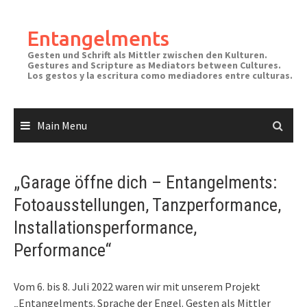
Skip
to
Entangelments
content
Gesten und Schrift als Mittler zwischen den Kulturen.
Gestures and Scripture as Mediators between Cultures.
Los gestos y la escritura como mediadores entre culturas.
Main Menu
„Garage öffne dich – Entangelments:
Fotoausstellungen, Tanzperformance,
Installationsperformance,
Performance“
Vom 6. bis 8. Juli 2022 waren wir mit unserem Projekt
„Entangelments. Sprache der Engel. Gesten als Mittler