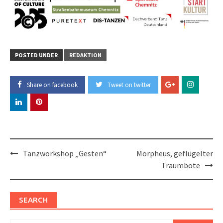
POSTED UNDER
REDAKTION
Share on facebook
Tweet on twitter
Post
Tanzworkshop „Gesten“
Morpheus, geflügelter
navigation
Traumbote
SEARCH