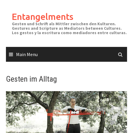
Skip
to
Entangelments
content
Gesten und Schrift als Mittler zwischen den Kulturen.
Gestures and Scripture as Mediators between Cultures.
Los gestos y la escritura como mediadores entre culturas.
Main Menu
Gesten im Alltag