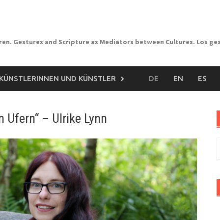
uren. Gestures and Scripture as Mediators between Cultures. Los ge
KÜNSTLERINNEN UND KÜNSTLER
DE
EN
ES
 Ufern“ – Ulrike Lynn
S
n