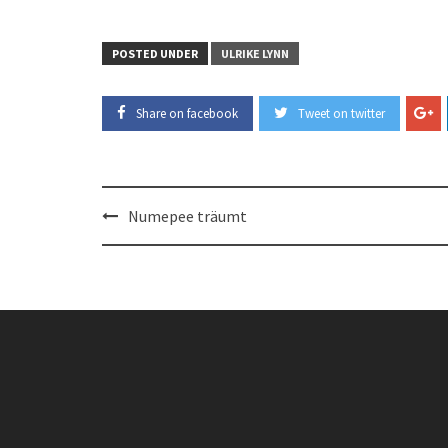
POSTED UNDER
ULRIKE LYNN
Share on facebook
Tweet on twitter
Post
Numepee träumt
navigation