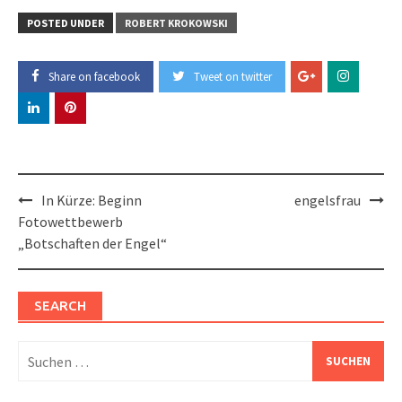
POSTED UNDER
ROBERT KROKOWSKI
Share on facebook
Tweet on twitter
Post
In Kürze: Beginn
engelsfrau
navigation
Fotowettbewerb
„Botschaften der Engel“
SEARCH
Suchen
nach: