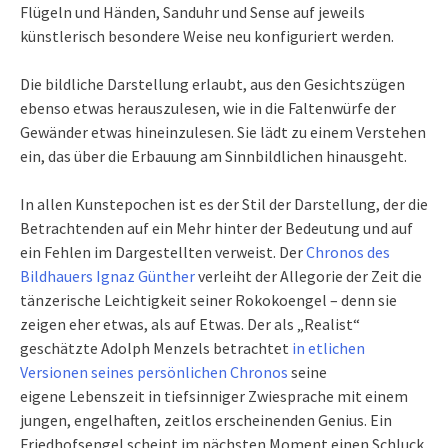
Flügeln und Händen, Sanduhr und Sense auf jeweils
künstlerisch besondere Weise neu konfiguriert werden.
Die bildliche Darstellung erlaubt, aus den Gesichtszügen
ebenso etwas herauszulesen, wie in die Faltenwürfe der
Gewänder etwas hineinzulesen. Sie lädt zu einem Verstehen
ein, das über die Erbauung am Sinnbildlichen hinausgeht.
In allen Kunstepochen ist es der Stil der Darstellung, der die
Betrachtenden auf ein Mehr hinter der Bedeutung und auf
ein Fehlen im Dargestellten verweist. Der
Chronos des
Bildhauers Ignaz Günther
verleiht der Allegorie der Zeit die
tänzerische Leichtigkeit seiner Rokokoengel – denn sie
zeigen eher etwas, als auf Etwas. Der als „Realist“
geschätzte Adolph Menzels betrachtet
in etlichen
Versionen seines persönlichen Chronos
seine
eigene Lebenszeit in tiefsinniger Zwiesprache mit einem
jungen, engelhaften, zeitlos erscheinenden Genius. Ein
Friedhofsengel scheint im nächsten Moment einen Schluck