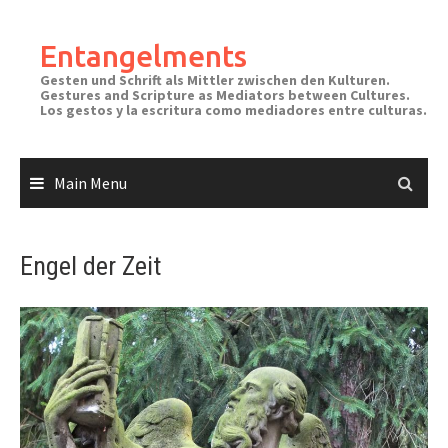
Skip
to
Entangelments
content
Gesten und Schrift als Mittler zwischen den Kulturen.
Gestures and Scripture as Mediators between Cultures.
Los gestos y la escritura como mediadores entre culturas.
Main Menu
Engel der Zeit