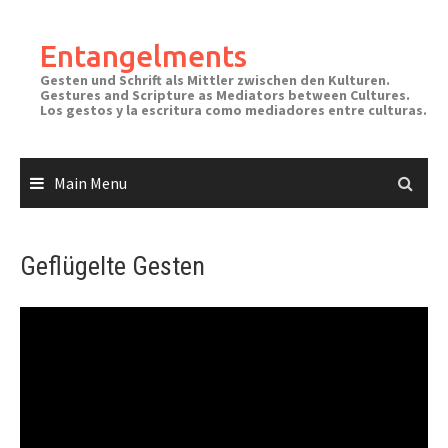
Skip
to
Entangelments
content
Gesten und Schrift als Mittler zwischen den Kulturen.
Gestures and Scripture as Mediators between Cultures.
Los gestos y la escritura como mediadores entre culturas.
Main Menu
Geflügelte Gesten