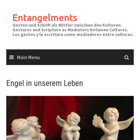
Skip
to
Entangelments
content
Gesten und Schrift als Mittler zwischen den Kulturen.
Gestures and Scripture as Mediators between Cultures.
Los gestos y la escritura como mediadores entre culturas.
Main Menu
Engel in unserem Leben