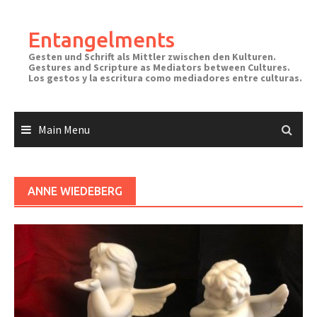
Skip
to
Entangelments
content
Gesten und Schrift als Mittler zwischen den Kulturen.
Gestures and Scripture as Mediators between Cultures.
Los gestos y la escritura como mediadores entre culturas.
Main Menu
ANNE WIEDEBERG