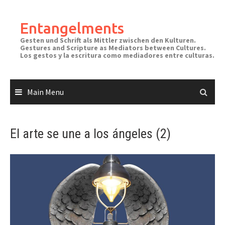
Skip
to
Entangelments
content
Gesten und Schrift als Mittler zwischen den Kulturen.
Gestures and Scripture as Mediators between Cultures.
Los gestos y la escritura como mediadores entre culturas.
Main Menu
El arte se une a los ángeles (2)