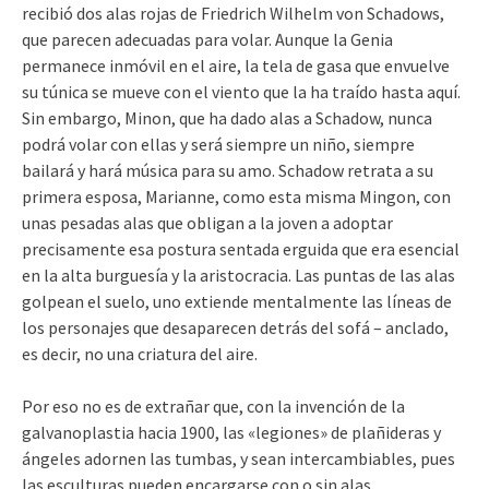
recibió dos alas rojas de Friedrich Wilhelm von Schadows,
que parecen adecuadas para volar. Aunque la Genia
permanece inmóvil en el aire, la tela de gasa que envuelve
su túnica se mueve con el viento que la ha traído hasta aquí.
Sin embargo, Minon, que ha dado alas a Schadow, nunca
podrá volar con ellas y será siempre un niño, siempre
bailará y hará música para su amo. Schadow retrata a su
primera esposa, Marianne, como esta misma Mingon, con
unas pesadas alas que obligan a la joven a adoptar
precisamente esa postura sentada erguida que era esencial
en la alta burguesía y la aristocracia. Las puntas de las alas
golpean el suelo, uno extiende mentalmente las líneas de
los personajes que desaparecen detrás del sofá – anclado,
es decir, no una criatura del aire.
Por eso no es de extrañar que, con la invención de la
galvanoplastia hacia 1900, las «legiones» de plañideras y
ángeles adornen las tumbas, y sean intercambiables, pues
las esculturas pueden encargarse con o sin alas.