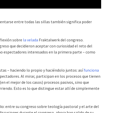
Sentarse entre todas las sillas también significa poder
flexión sobre
la velada
Fraktalwerk del congreso.
eso que decidieron aceptar con curiosidad el reto del
omo espectadores interesados en la primera parte – como
istas – haciendo lo propio y haciéndolo juntos: así
funciona
pectadores. Al mirar, participan en los procesos que tienen
 (en el mejor de los casos) procesos pasivos, sino que
rriendo. Esto es lo que distingue estar allí de simplemente
o: entre su congreso sobre teología pastoral y el arte del
discusiones durante el congreso, ahora han salido de su