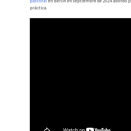
pastoral
en Berlín en septiembre de 2024 abordó pr
práctica.