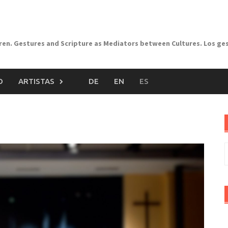
uren. Gestures and Scripture as Mediators between Cultures. Los ge
O
ARTISTAS
DE
EN
ES
B