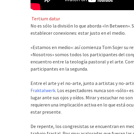
Tertium datur
No es sólo la división lo que aborda «In Between». 
establecer conexiones: estar justo en el medio.
«Estamos en medio»: así comienza Tom Sojer su re
«Nosotros» somos todos los participantes del congr
encuentro entre la teología pastoral y el arte. C
participantes en la segunda.
Entre el arte y el no-arte, junto a artistas y no-art
Fraktalwerk
. Los espectadores nunca son «sólo» es
lugar ante sus ojos y oídos. Mirar y escuchar no son
requieren una implicación activa en lo que está ocu
estar presente.
De repente, los congresistas se encuentran en medi
trabajo fractal. Por muy acaloradas que fueran las 